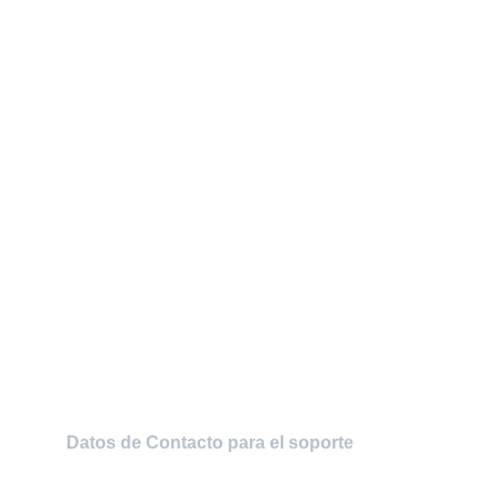
Soporte
Contamos con un wquipo altamente 
calificado para lograr sus procesos mediante 
tecnologia de punta, ademas de brindar el 
mejor soporte presencal y en linea.
WhatsApp: +1 (305) 784 5061 - +1 (786) 453 
1592 + 34 (645) 105 201
Telefonos:.  +1 (305) 784 5061 - +1 (786) 453 
1592
Datos de Contacto para el soporte
soporte@intsy.net