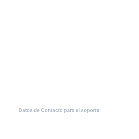
Soporte
Contamos con un wquipo altamente 
calificado para lograr sus procesos mediante 
tecnologia de punta, ademas de brindar el 
mejor soporte presencal y en linea.
WhatsApp: +1 (305) 784 5061 - +1 (786) 453 
1592 + 34 (645) 105 201
Telefonos:.  +1 (305) 784 5061 - +1 (786) 453 
1592
Datos de Contacto para el soporte
soporte@intsy.net