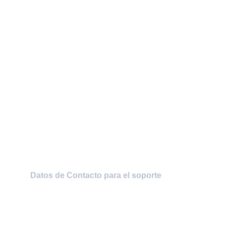
Soporte
Contamos con un wquipo altamente 
calificado para lograr sus procesos mediante 
tecnologia de punta, ademas de brindar el 
mejor soporte presencal y en linea.
WhatsApp: +1 (305) 784 5061 - +1 (786) 453 
1592 + 34 (645) 105 201
Telefonos:.  +1 (305) 784 5061 - +1 (786) 453 
1592
Datos de Contacto para el soporte
soporte@intsy.net